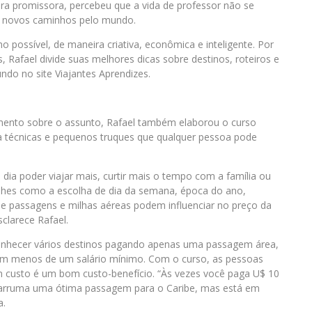
 promissora, percebeu que a vida de professor não se
te novos caminhos pelo mundo.
o possível, de maneira criativa, econômica e inteligente. Por
s, Rafael divide suas melhores dicas sobre destinos, roteiros e
do no site Viajantes Aprendizes.
imento sobre o assunto, Rafael também elaborou o curso
a técnicas e pequenos truques que qualquer pessoa pode
dia poder viajar mais, curtir mais o tempo com a família ou
talhes como a escolha de dia da semana, época do ano,
e passagens e milhas aéreas podem influenciar no preço da
clarece Rafael.
conhecer vários destinos pagando apenas uma passagem área,
 com menos de um salário mínimo. Com o curso, as pessoas
usto é um bom custo-benefício. “Às vezes você paga U$ 10
o, arruma uma ótima passagem para o Caribe, mas está em
a.