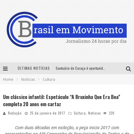
ÚLTIMAS NOTÍCIAS
Santuário do Caraça é oportunidade para imersão histórica, cultural e ambiental nas férias de julho
Home
Notícias
Cultura
Sucesso absoluto: Exposete 2026 ultrapassa a marca de 25 mil ingressos vendidos em apenas uma semana
Designer mineira lança jogo educativo sobre coleta seletiva na maior feira de jogos de tabuleiro da América Latina
Um clássico infantil: Espetáculo “A Bruxinha Que Era Boa”
completa 20 anos em cartaz
No Pelo 360° chega a Belo Horizonte com Hugo & Guilherme, João Bosco & Vinícius, Rafa & Junior e Deu Samba
Redação
25 de janeiro de 2017
Cultura
,
Notícias
220
Com duas décadas em exibição, a peça inicia 2017 com
apresentações na 43ª Campanha de Popularização do Teatro e da