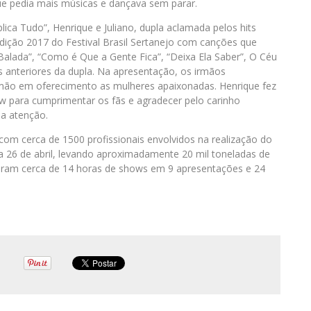
ue pedia mais músicas e dançava sem parar.
ica Tudo”, Henrique e Juliano, dupla aclamada pelos hits
dição 2017 do Festival Brasil Sertanejo com canções que
Balada”, “Como é Que a Gente Fica”, “Deixa Ela Saber”, O Céu
s anteriores da dupla. Na apresentação, os irmãos
mão em oferecimento as mulheres apaixonadas. Henrique fez
w para cumprimentar os fãs e agradecer pelo carinho
 a atenção.
u com cerca de 1500 profissionais envolvidos na realização do
ia 26 de abril, levando aproximadamente 20 mil toneladas de
beram cerca de 14 horas de shows em 9 apresentações e 24