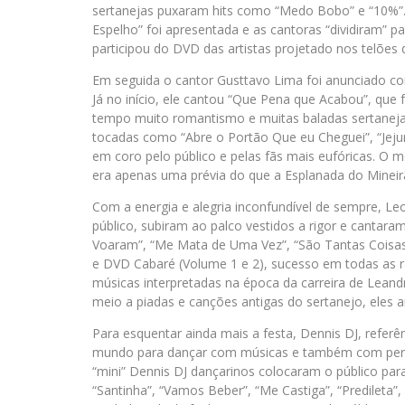
sertanejas puxaram hits como “Medo Bobo” e “10%”.
Espelho” foi apresentada e as cantoras “dividiram” p
participou do DVD das artistas projetado nos telões 
Em seguida o cantor Gusttavo Lima foi anunciado com
Já no início, ele cantou “Que Pena que Acabou”, que
tempo muito romantismo e muitas baladas sertaneja
tocadas como “Abre o Portão Que eu Cheguei”, “Jej
em coro pelo público e pelas fãs mais eufóricas. O
era apenas uma prévia do que a Esplanada do Minei
Com a energia e alegria inconfundível de sempre, L
público, subiram ao palco vestidos a rigor e cantar
Voaram”, “Me Mata de Uma Vez”, “São Tantas Coisas
e DVD Cabaré (Volume 1 e 2), sucesso em todas as r
músicas interpretadas na época da carreira de Lean
meio a piadas e canções antigas do sertanejo, eles a
Para esquentar ainda mais a festa, Dennis DJ, referên
mundo para dançar com músicas e também com perf
“mini” Dennis DJ dançarinos colocaram o público par
“Santinha”, “Vamos Beber”, “Me Castiga”, “Predileta”