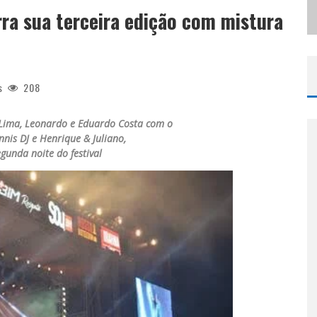
rra sua terceira edição com mistura
N
O PELO 360° CHEGA A BELO HORIZONTE COM HUGO & GUILHERME, JOÃO BOSCO & VINÍCIUS, RAFA & JUNIOR E DEU SAMBA
s
208
Lima, Leonardo e Eduardo Costa com o
nnis DJ e Henrique & Juliano,
gunda noite do festival