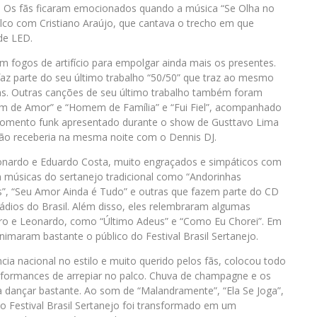
 Os fãs ficaram emocionados quando a música “Se Olha no
alco com Cristiano Araújo, que cantava o trecho em que
de LED.
 fogos de artifício para empolgar ainda mais os presentes.
 faz parte do seu último trabalho “50/50” que traz ao mesmo
s. Outras canções de seu último trabalho também foram
um de Amor” e “Homem de Família” e “Fui Fiel”, acompanhado
 momento funk apresentado durante o show de Gusttavo Lima
rão receberia na mesma noite com o Dennis DJ.
eonardo e Eduardo Costa, muito engraçados e simpáticos com
am músicas do sertanejo tradicional como “Andorinhas
”, “Seu Amor Ainda é Tudo” e outras que fazem parte do CD
ádios do Brasil. Além disso, eles relembraram algumas
dro e Leonardo, como “Último Adeus” e “Como Eu Chorei”. Em
nimaram bastante o público do Festival Brasil Sertanejo.
cia nacional no estilo e muito querido pelos fãs, colocou todo
ormances de arrepiar no palco. Chuva de champagne e os
a dançar bastante. Ao som de “Malandramente”, “Ela Se Joga”,
, o Festival Brasil Sertanejo foi transformado em um