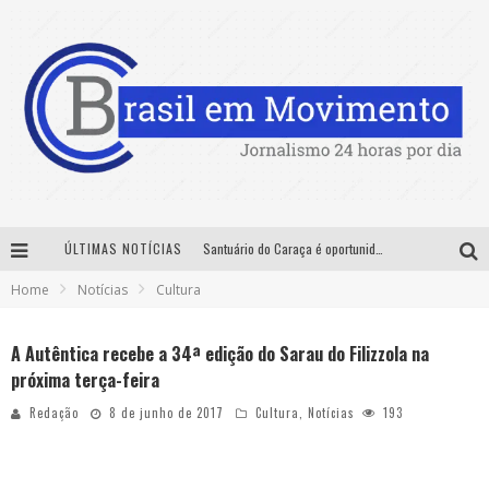
ÚLTIMAS NOTÍCIAS
Santuário do Caraça é oportunidade para imersão histórica, cultural e ambiental nas férias de julho
Home
Notícias
Cultura
Sucesso absoluto: Exposete 2026 ultrapassa a marca de 25 mil ingressos vendidos em apenas uma semana
Designer mineira lança jogo educativo sobre coleta seletiva na maior feira de jogos de tabuleiro da América Latina
A Autêntica recebe a 34ª edição do Sarau do Filizzola na
próxima terça-feira
No Pelo 360° chega a Belo Horizonte com Hugo & Guilherme, João Bosco & Vinícius, Rafa & Junior e Deu Samba
Redação
8 de junho de 2017
Cultura
,
Notícias
193