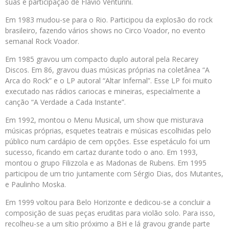
suas e participação de Flávio Venturini.
Em 1983 mudou-se para o Rio. Participou da explosão do rock
brasileiro, fazendo vários shows no Circo Voador, no evento
semanal Rock Voador.
Em 1985 gravou um compacto duplo autoral pela Recarey
Discos. Em 86, gravou duas músicas próprias na coletânea “A
Arca do Rock” e o LP autoral “Altar Infernal”. Esse LP foi muito
executado nas rádios cariocas e mineiras, especialmente a
canção “A Verdade a Cada Instante”.
Em 1992, montou o Menu Musical, um show que misturava
músicas próprias, esquetes teatrais e músicas escolhidas pelo
público num cardápio de cem opções. Esse espetáculo foi um
sucesso, ficando em cartaz durante todo o ano. Em 1993,
montou o grupo Filizzola e as Madonas de Rubens. Em 1995
participou de um trio juntamente com Sérgio Dias, dos Mutantes,
e Paulinho Moska.
Em 1999 voltou para Belo Horizonte e dedicou-se a concluir a
composição de suas peças eruditas para violão solo. Para isso,
recolheu-se a um sítio próximo a BH e lá gravou grande parte