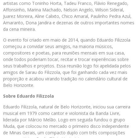
artistas como Toninho Horta, Tadeu Franco, Flávio Renegado,
Affonsinho, Marina Machado, Nelson Angelo, Wilson Sideral,
Juarez Moreira, Aline Calixto, Chico Amaral, Paulinho Pedra Azul,
Amaranto, Dona Jandira e dezenas de outros importantes nomes
da cena mineira.
O evento foi criado em maio de 2014, quando Eduardo Filizzola
começou a convidar seus amigos, na maioria músicos,
compositores e poetas, para reuniões mensais em sua casa,
onde todos poderiam tocar, recitar e trocar experiências sobre
seus trabalhos e projetos. Essa reunião logo foi apelidada pelos
amigos de Sarau do Filizzola, que foi ganhando cada vez mais
proporção e acabou virando tradição no calendário cultural de
Belo Horizonte.
Sobre Eduardo Filizzola
Eduardo Filizzola, natural de Belo Horizonte, iniciou sua carreira
musical em 1979 como cantor e violonista da Banda Livre,
liderada por Márcio Melão. Logo em seguida fundou o grupo
Muda, que colocou no mercado o primeiro disco independente
de Minas Gerais, um compacto duplo com três composições