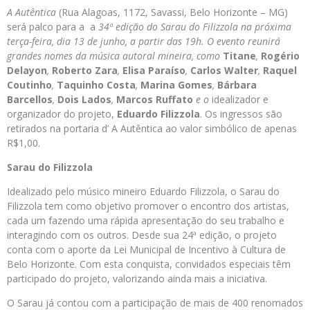
A Autêntica
(Rua Alagoas, 1172, Savassi, Belo Horizonte – MG)
será palco para a
a
34ª edição do Sarau do Filizzola
na próxima
terça-feira, dia 13 de junho, a partir das 19h. O evento reunirá
grandes nomes da música autoral mineira, como
Titane
,
Rogério
Delayon
,
Roberto Zara
,
Elisa Paraíso
,
Carlos Walter
,
Raquel
Coutinho
,
Taquinho Costa
,
Marina Gomes
,
Bárbara
Barcellos
,
Dois Lados
,
Marcos Ruffato
e o
idealizador e
organizador do projeto,
Eduardo Filizzola
. Os ingressos são
retirados na portaria d’ A Autêntica ao valor simbólico de apenas
R$1,00.
Sarau do Filizzola
Idealizado pelo músico mineiro Eduardo Filizzola, o Sarau do
Filizzola tem como objetivo promover o encontro dos artistas,
cada um fazendo uma rápida apresentação do seu trabalho e
interagindo com os outros. Desde sua 24ª edição, o projeto
conta com o aporte da Lei Municipal de Incentivo à Cultura de
Belo Horizonte. Com esta conquista, convidados especiais têm
participado do projeto, valorizando ainda mais a iniciativa.
O Sarau já contou com a participação de mais de 400 renomados