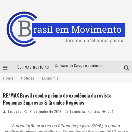
Santuário do Caraça é oportunidade para imersão histórica, cultural e ambiental nas férias de julho
ÚLTIMAS NOTÍCIAS
Sucesso absoluto: Exposete 2026 ultrapassa a marca de 25 mil ingressos vendidos em apenas uma semana
Home
Notícias
Economia
Designer mineira lança jogo educativo sobre coleta seletiva na maior feira de jogos de tabuleiro da América Latina
RE/MAX Brasil recebe prêmio de excelência da revista
No Pelo 360° chega a Belo Horizonte com Hugo & Guilherme, João Bosco & Vinícius, Rafa & Junior e Deu Samba
Pequenas Empresas & Grandes Negócios
Redação
21 de junho de 2017
Economia
,
Notícias
204
A premiação ocorreu na última terça-feira (20/6), a qual a
publicação elegeu as Melhores Franquias do Brasil em 2017, entre