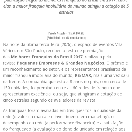
elas, a maior franquia imobiliária do mundo atingiu a cotação de 5
estrelas
Peixoto Accyoli – REMAX BRASIL
(Foto: Rafael Jota e Ricardo Cardoso)
Na noite da última terça-feira (20/6), o espaço de eventos Villa
Vérico, em São Paulo, recebeu a festa de premiação
das
Melhores Franquias do Brasil 2017
, realizada pela
revista
Pequenas Empresas & Grandes Negócios
. O prêmio é
um reconhecimento ao setor, e os representantes brasileiros da
maior franquia imobiliária do mundo,
RE/MAX
, mais uma vez saiu
na frente. A companhia que está a 8 anos no país, com cerca de
150 unidades, foi premiada entre as 60 redes de franquia que
apresentaram excelência, ou seja, que atingiram a cotação de
cinco estrelas segundo os avaliadores da revista.
As franquias foram avaliadas em três quesitos: a qualidade da
rede (o valor da marca e o investimento em marketing), o
desempenho da rede (a performance financeira) e a satisfação
do franqueado (a avaliação do dono da unidade em relação aos