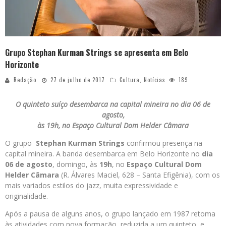
Grupo Stephan Kurman Strings se apresenta em Belo
Horizonte
Redação
27 de julho de 2017
Cultura
,
Notícias
189
O quinteto suíço desembarca na capital mineira no dia 06 de
agosto,
às 19h, no Espaço Cultural Dom Helder Câmara
O grupo
Stephan Kurman Strings
confirmou presença na
capital mineira. A banda desembarca em Belo Horizonte no
dia
06 de agosto
, domingo, às
19h
, no
Espaço Cultural Dom
Helder Câmara
(R. Álvares Maciel, 628 – Santa Efigênia), com os
mais variados estilos do jazz, muita expressividade e
originalidade.
Após a pausa de alguns anos, o grupo lançado em 1987 retoma
às atividades com nova formação, reduzida a um quinteto, e