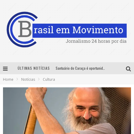
ÚLTIMAS NOTÍCIAS
Santuário do Caraça é oportunidade para imersão histórica, cultural e ambiental nas férias de julho
Home
Notícias
Cultura
Sucesso absoluto: Exposete 2026 ultrapassa a marca de 25 mil ingressos vendidos em apenas uma semana
Designer mineira lança jogo educativo sobre coleta seletiva na maior feira de jogos de tabuleiro da América Latina
No Pelo 360° chega a Belo Horizonte com Hugo & Guilherme, João Bosco & Vinícius, Rafa & Junior e Deu Samba