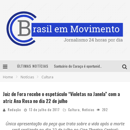
ÚLTIMAS NOTÍCIAS
Santuário do Caraça é oportunidade para imersão histórica, cultural e ambiental nas férias de julho
Home
Notícias
Cultura
Sucesso absoluto: Exposete 2026 ultrapassa a marca de 25 mil ingressos vendidos em apenas uma semana
Designer mineira lança jogo educativo sobre coleta seletiva na maior feira de jogos de tabuleiro da América Latina
Juiz de Fora recebe o espetáculo “Violetas na Janela” com a
atriz Ana Rosa no dia 22 de julho
No Pelo 360° chega a Belo Horizonte com Hugo & Guilherme, João Bosco & Vinícius, Rafa & Junior e Deu Samba
Redação
13 de julho de 2017
Cultura
,
Notícias
202
Única apresentação da peça que trata sobre a vida após a morte
será realizada no dia 22 de julho no Cine Theatro Central;