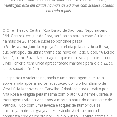
montagem está em cartaz há mais de 20 anos com sessões lotadas
em todo o país
O Cine Theatro Central (Rua Barão de São João Nepomuceno,
S/N, Centro), em Juiz de Fora, será palco para o espetáculo que,
há mais de 20 anos, é sucesso por onde passa,
o
Violetas
na
Janela
. A peça é estrelada pela atriz
Ana Rosa
,
que participou da última trama das nove da Rede Globo, “A Lei do
Amor”, como Zuzu. A montagem, que é realizada pelo produtor
Sílvio Ferreira, tem única apresentação marcada para o dia 22 de
julho, sábado, às 21h.
O espetáculo Violetas na Janela
é uma montagem que trata
sobre a vida após a morte, adaptação do livro homônimo de
Vera Lúcia Marinzeck de Carvalho. Adaptada para o teatro por
Ana Rosa e dirigida pela mesma com o ator Guilherme Correa, a
montagem trata da vida após a morte a partir do desencarne de
Patrícia. Tudo com uma leveza e toques de humor que se
encarregam de dar graça ao espetáculo. A trilha sonora foi
composta especialmente por Claudio Suisso. Os vinte atores que