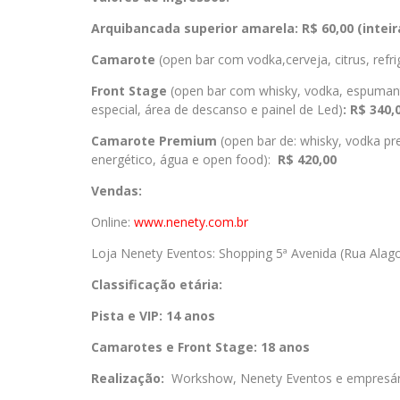
Arquibancada superior amarela: R$ 60,00 (inteira
Camarote
(open bar com vodka,cerveja, citrus, refr
Front Stage
(open bar com whisky, vodka, espumante
especial, área de descanso e painel de Led)
: R$ 340,
Camarote Premium
(open bar de: whisky, vodka pre
energético, água e open food):
R$ 420,00
Vendas:
Online:
www.nenety.com.br
Loja Nenety Eventos: Shopping 5ª Avenida (Rua Alagoa
Classificação etária:
Pista e VIP: 14 anos
Camarotes e Front Stage: 18 anos
Realização:
Workshow, Nenety Eventos e empresári