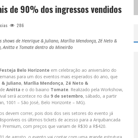
ais de 90% dos ingressos vendidos
S
UCESSO ABSOLUTO: EXPOSETE 2026 ULTRAPASSA A MARCA DE 25 MIL INGRESSOS VENDIDOS EM APENAS UMA SEMANA
cias
286
s shows de Henrique & Juliano, Marília Mendonça, Zé Neto &
, Anitta e Tomate dentro do Mineirão
Festeja Belo Horizonte
em celebração ao aniversário do
 semanas para um dos eventos mais esperados do ano, que
 & Juliano
,
Marília Mendonça
,
Zé Neto &
 de
Anitta
e o do baiano
Tomate
. Realizado pela Workshow,
ival será acontece no dia
9 de setembro
, sábado, a partir
an, 1001 – São José, Belo Horizonte – MG).
os devem correr, pois dois dos seis setores do evento já
isponíveis os últimos tickets de acesso para a Arquibancada
e Premium, com preços que variam de R$30 a R$420.
1 de agosto, o evento vai contar com uma grande estrutura.