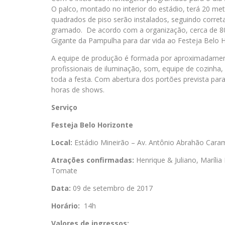
O palco, montado no interior do estádio, terá 20 me
quadrados de piso serão instalados, seguindo corre
gramado. De acordo com a organização, cerca de 80
Gigante da Pampulha para dar vida ao Festeja Belo H
A equipe de produção é formada por aproximadamente
profissionais de iluminação, som, equipe de cozinha,
toda a festa. Com abertura dos portões prevista pa
horas de shows.
Serviço
Festeja Belo Horizonte
Local:
Estádio Mineirão – Av. Antônio Abrahão Cara
Atrações confirmadas:
Henrique & Juliano, Marília
Tomate
Data:
09 de setembro de 2017
Horário:
14h
Valores de ingressos: