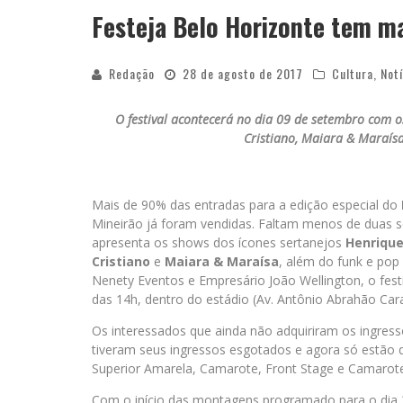
Festeja Belo Horizonte tem m
Redação
28 de agosto de 2017
Cultura
,
Notí
O festival acontecerá no dia 09 de setembro com o
Cristiano, Maiara & Maraísa
Mais de 90% das entradas para a edição especial do
Mineirão já foram vendidas. Faltam menos de duas
apresenta os shows dos ícones sertanejos
Henrique
Cristiano
e
Maiara & Maraísa
, além do funk e pop
Nenety Eventos e Empresário João Wellington, o fest
das 14h, dentro do estádio (Av. Antônio Abrahão Car
Os interessados que ainda não adquiriram os ingress
tiveram seus ingressos esgotados e agora só estão d
Superior Amarela, Camarote, Front Stage e Camarot
Com o início das montagens programado para o dia 3