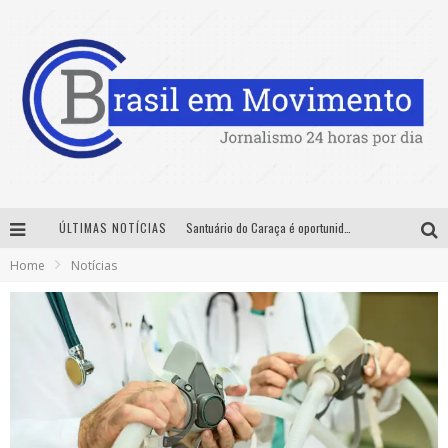
ÚLTIMAS NOTÍCIAS
Santuário do Caraça é oportunidade para imersão histórica, cultural e ambiental nas férias de julho
Home
Notícias
Sucesso absoluto: Exposete 2026 ultrapassa a marca de 25 mil ingressos vendidos em apenas uma semana
Designer mineira lança jogo educativo sobre coleta seletiva na maior feira de jogos de tabuleiro da América Latina
No Pelo 360° chega a Belo Horizonte com Hugo & Guilherme, João Bosco & Vinícius, Rafa & Junior e Deu Samba