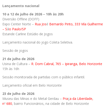
Lançamento nacional
10 a 12 de julho de 2026 – 10h às 20h
Diversão Offline (DOFF)
Expo Center Norte –
Rua Jos
é
Bernardo Pinto, 333 Vila Guilherme
– S
ã
o Paulo/SP
Estande Carline Estúdio de Jogos
Lançamento nacional do jogo Coleta Seletiva.
Sessão de jogos
21 de julho de 2026
Usina de Cultura –
R. Dom Cabral, 765 – Ipiranga, Belo Horizonte
15h às 16h
Sessão monitorada de partidas com o público infantil.
Lançamento oficial em Belo Horizonte
23 de julho de 2026
Museu das Minas e do Metal Gerdau –
Pra
ç
a da Liberdade,
n
º
680
, bairro Funcionários, na cidade de Belo Horizonte