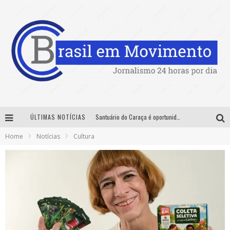
ÚLTIMAS NOTÍCIAS
Santuário do Caraça é oportunidade para imersão histórica, cultural e ambiental nas férias de julho
Home
Notícias
Cultura
Sucesso absoluto: Exposete 2026 ultrapassa a marca de 25 mil ingressos vendidos em apenas uma semana
Designer mineira lança jogo educativo sobre coleta seletiva na maior feira de jogos de tabuleiro da América Latina
No Pelo 360° chega a Belo Horizonte com Hugo & Guilherme, João Bosco & Vinícius, Rafa & Junior e Deu Samba