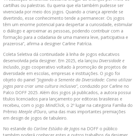
cartilhas ou palestras. Eu queria que ela também pudesse ser
vivenciada por meio dos jogos. Quando a criança aprende se
divertindo, esse conhecimento tende a permanecer. Os jogos
têm um enorme potencial para despertar a curiosidade, estimular
o diálogo e aproximar as pessoas, podendo contribuir com a
formação para a cidadania de uma maneira leve, participativa e
prazerosa”, afirma a designer Carline Patrícia.
Coleta Seletiva dá continuidade à linha de jogos educativos
desenvolvida pela designer. Em 2025, ela lançou
Diversidade e
Inclusão
, jogo cooperativo voltado à promoção de projetos de
diversidade em escolas, empresas e instituições. O jogo foi
objeto do painel
“Jogando a Semente da Diversidade: Como utilizar
jogos para criar uma cultura inclusiva”
, conduzido por Carline no
Palco DOFF 2025. Além dos jogos já publicados, a autora possui
títulos licenciados para lançamento por editoras brasileiras e
recebeu, com o jogo
MindClick
, o 2º lugar na categoria Família do
Prêmio
Meeple d’Ouro
, uma das mais importantes premiações
em design de jogos de tabuleiro.
No estande do
Carline Estúdio de Jogos
na DOFF o público
também poderá conhecer estes e outros trabalhos da designer,