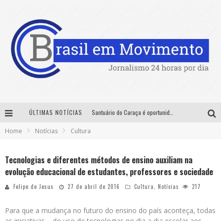
ÚLTIMAS NOTÍCIAS
Santuário do Caraça é oportunidade para imersão histórica, cultural e ambiental nas férias de julho
Home
Notícias
Cultura
Sucesso absoluto: Exposete 2026 ultrapassa a marca de 25 mil ingressos vendidos em apenas uma semana
Designer mineira lança jogo educativo sobre coleta seletiva na maior feira de jogos de tabuleiro da América Latina
Tecnologias e diferentes métodos de ensino auxiliam na
evolução educacional de estudantes, professores e sociedade
No Pelo 360° chega a Belo Horizonte com Hugo & Guilherme, João Bosco & Vinícius, Rafa & Junior e Deu Samba
Felipe de Jesus
27 de abril de 2016
Cultura
,
Notícias
217
Para que a mudança no futuro do ensino do país aconteça, todas
as iniciativas – do uso de tecnologias no dia a dia escolar aos